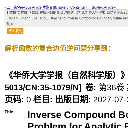
«上一篇/Previous Article
|
本期目录/Table of Contents
|
下一篇/Next Article»
[1]武模忙,林峰,李锦成.解析函数的复合边值逆问题[J].华侨大学学报(自然科学版),2015
WU Mu-mang,LIN Feng,Li Jin-cheng.Inverse Compound Boundary Value Problem
版):0.
点击复制
解析函数的复合边值逆问题
分享到：
《华侨大学学报（自然科学版）
5013
/CN:
35-1079/N
]
卷:
第36卷
页码:
0
栏目:
出版日期:
2027-07-
Inverse Compound B
Title:
Problem for Analytic 