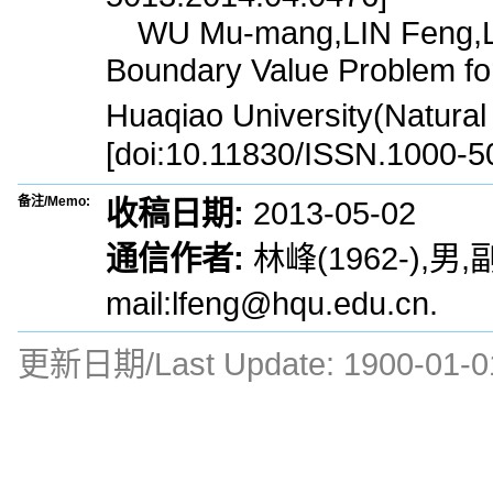
WU Mu-mang,LIN Feng,LI
Boundary Value Problem for 
Huaqiao University(Natur
[doi:10.11830/ISSN.1000-5
备注/Memo:
收稿日期:
2013-05-02
通信作者:
林峰(1962-),
mail:lfeng@hqu.edu.cn.
更新日期/Last Update:
1900-01-0