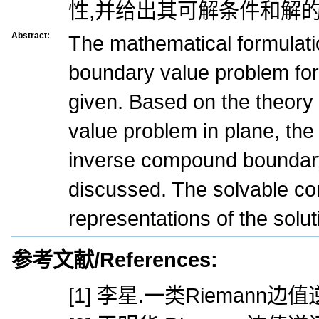
性,并给出其可解条件和解的
Abstract:
The mathematical formulat
boundary value problem for 
given. Based on the theor
value problem in plane, the s
inverse compound boundary
discussed. The solvable con
representations of the solut
参考文献/References:
[1] 李星.一类Riemann边值逆问